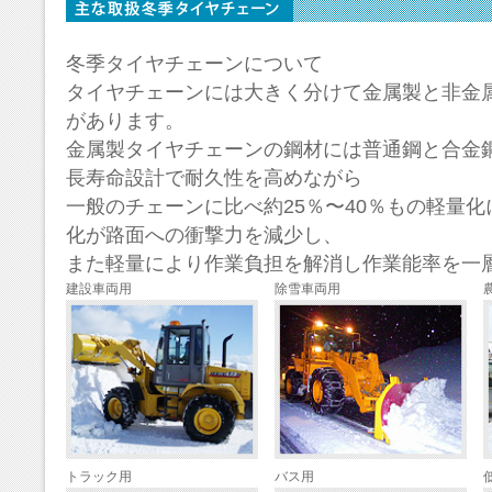
冬季タイヤチェーンについて
タイヤチェーンには大きく分けて金属製と非金
があります。
金属製タイヤチェーンの鋼材には普通鋼と合金
長寿命設計で耐久性を高めながら
一般のチェーンに比べ約25％〜40％もの軽量
化が路面への衝撃力を減少し、
また軽量により作業負担を解消し作業能率を一
建設車両用
除雪車両用
トラック用
バス用