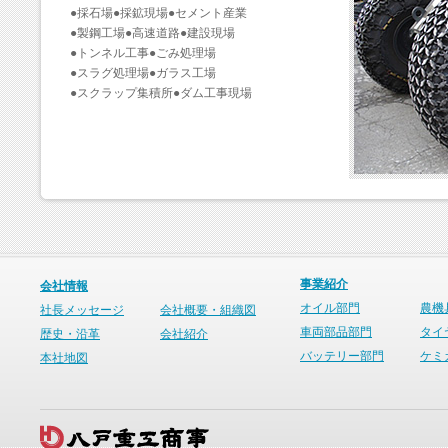
●採石場●採鉱現場●セメント産業
●製鋼工場●高速道路●建設現場
●トンネル工事●ごみ処理場
●スラグ処理場●ガラス工場
●スクラップ集積所●ダム工事現場
事業紹介
会社情報
オイル部門
農機
社長メッセージ
会社概要・組織図
車両部品部門
タイ
歴史・沿革
会社紹介
バッテリー部門
ケミ
本社地図